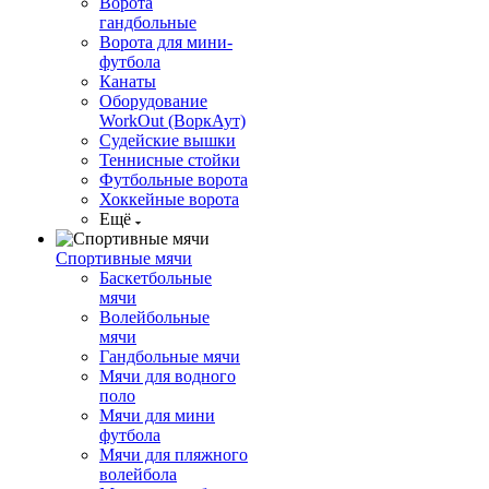
Ворота
гандбольные
Ворота для мини-
футбола
Канаты
Оборудование
WorkOut (ВоркАут)
Судейские вышки
Теннисные стойки
Футбольные ворота
Хоккейные ворота
Ещё
Спортивные мячи
Баскетбольные
мячи
Волейбольные
мячи
Гандбольные мячи
Мячи для водного
поло
Мячи для мини
футбола
Мячи для пляжного
волейбола