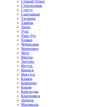
Старый Оскол
Стерлитамак
Сургут
Сыктывкар
Таганрог
Тамбов
Тверь
Тула
Улан-Удэ
Химки
Чебоксары
Череповец
Чита
Шахты
Энгельс
Якутск
Ижевск
Иркутск
Казань
Кемерово
Киров
Краснодар
Красноярск
Липецк
Махачкала