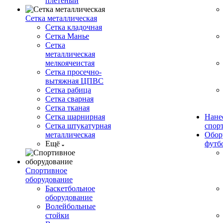
плетеный
Сетка металлическая
Сетка кладочная
Сетка Манье
Сетка
металлическая
мелкоячеистая
Сетка просечно-
вытяжная ЦПВС
Сетка рабица
Сетка сварная
Сетка тканая
Сетка шарнирная
Нане
Сетка штукатурная
спор
металлическая
Обор
Ещё
футб
Спортивное
оборудование
Баскетбольное
оборудование
Волейбольные
стойки