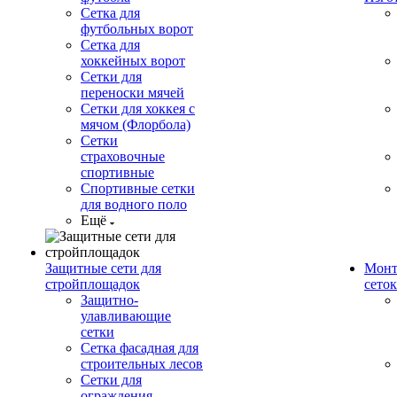
Сетка для
футбольных ворот
Сетка для
хоккейных ворот
Сетки для
переноски мячей
Сетки для хоккея с
мячом (Флорбола)
Сетки
страховочные
спортивные
Спортивные сетки
для водного поло
Ещё
Защитные сети для
Монт
стройплощадок
сеток
Защитно-
улавливающие
сетки
Сетка фасадная для
строительных лесов
Сетки для
ограждения