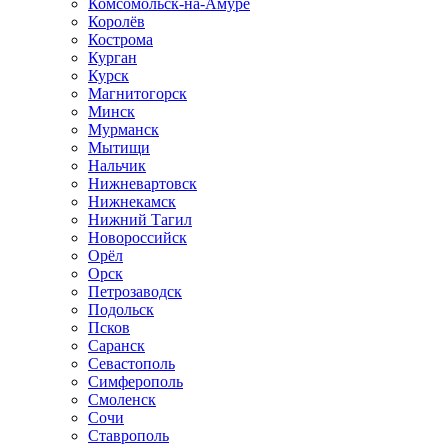
Комсомольск-на-Амуре
Королёв
Кострома
Курган
Курск
Магнитогорск
Минск
Мурманск
Мытищи
Нальчик
Нижневартовск
Нижнекамск
Нижний Тагил
Новороссийск
Орёл
Орск
Петрозаводск
Подольск
Псков
Саранск
Севастополь
Симферополь
Смоленск
Сочи
Ставрополь