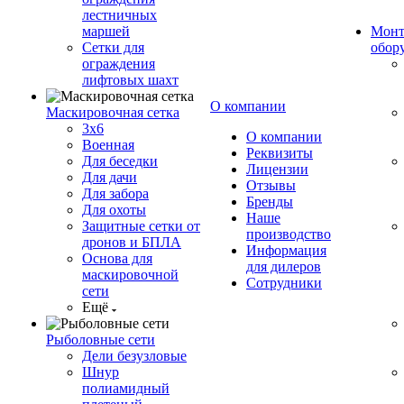
лестничных
маршей
Монт
Сетки для
обор
ограждения
лифтовых шахт
О компании
Маскировочная сетка
3х6
О компании
Военная
Реквизиты
Для беседки
Лицензии
Для дачи
Отзывы
Для забора
Бренды
Для охоты
Наше
Защитные сетки от
производство
дронов и БПЛА
Информация
Основа для
для дилеров
маскировочной
Сотрудники
сети
Ещё
Рыболовные сети
Дели безузловые
Шнур
полиамидный