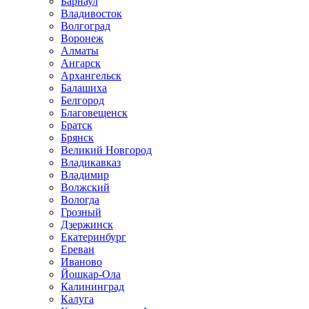
Барнаул
Владивосток
Волгоград
Воронеж
Алматы
Ангарск
Архангельск
Балашиха
Белгород
Благовещенск
Братск
Брянск
Великий Новгород
Владикавказ
Владимир
Волжский
Вологда
Грозный
Дзержинск
Екатеринбург
Ереван
Иваново
Йошкар-Ола
Калининград
Калуга