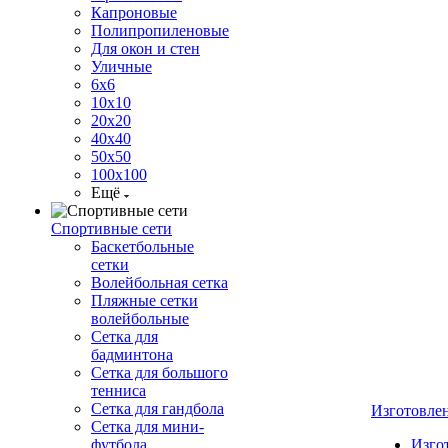
Капроновые
Полипропиленовые
Для окон и стен
Уличные
6х6
10х10
20х20
40х40
50х50
100х100
Ещё
Спортивные сети
Баскетбольные
сетки
Волейбольная сетка
Пляжные сетки
волейбольные
Сетка для
бадминтона
Сетка для большого
тенниса
Сетка для гандбола
Изготовле
Сетка для мини-
футбола
Изго