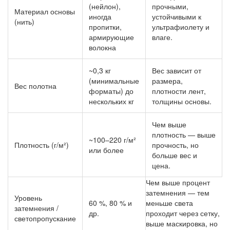
(нейлон),
прочными,
Материал основы
иногда
устойчивыми к
(нить)
пропитки,
ультрафиолету и
армирующие
влаге.
волокна
~0,3 кг
Вес зависит от
(минимальные
размера,
Вес полотна
форматы) до
плотности лент,
нескольких кг
толщины основы.
Чем выше
плотность — выше
~100–220 г/м²
Плотность (г/м²)
прочность, но
или более
больше вес и
цена.
Чем выше процент
затемнения — тем
Уровень
60 %, 80 % и
меньше света
затемнения /
др.
проходит через сетку,
светопропускание
выше маскировка, но