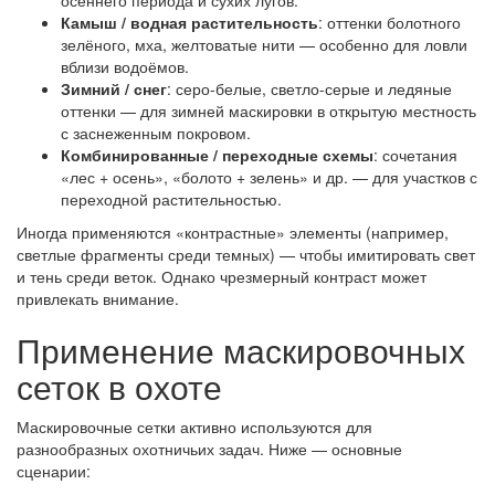
осеннего периода и сухих лугов.
Камыш / водная растительность
: оттенки болотного
зелёного, мха, желтоватые нити — особенно для ловли
вблизи водоёмов.
Зимний / снег
: серо-белые, светло-серые и ледяные
оттенки — для зимней маскировки в открытую местность
с заснеженным покровом.
Комбинированные / переходные схемы
: сочетания
«лес + осень», «болото + зелень» и др. — для участков с
переходной растительностью.
Иногда применяются «контрастные» элементы (например,
светлые фрагменты среди темных) — чтобы имитировать свет
и тень среди веток. Однако чрезмерный контраст может
привлекать внимание.
Применение маскировочных
сеток в охоте
Маскировочные сетки активно используются для
разнообразных охотничьих задач. Ниже — основные
сценарии: