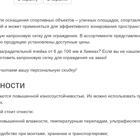
я оснащения спортивных объектов – уличных площадок, спортзалов
й и может применяться для эффективного зонирования пространс
ую капроновую сетку для ограждения. В ассортименте представлен
сю продукцию установлены доступные цены.
аградительной ячейка от 6 до 100 мм в Химках? Если вы не нашли
отовить капроновую сетку для ограждения на заказ!
читаем вашу персональную скидку!
ности
аются повышенной износоустойчивостью. Их можно использовать п
х.
 стоит отнести:
 повышенной влажности, температурным перепадам, ультрафиолет
обство при монтаже, хранении и транспортировке;