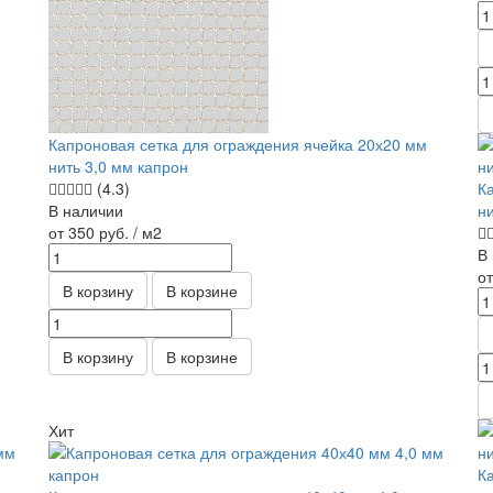
Капроновая сетка для ограждения ячейка 20х20 мм
нить 3,0 мм капрон
(4.3)
К
В наличии
н
от 350
руб.
/ м2
В
о
В корзину
В корзине
В корзину
В корзине
Хит
К