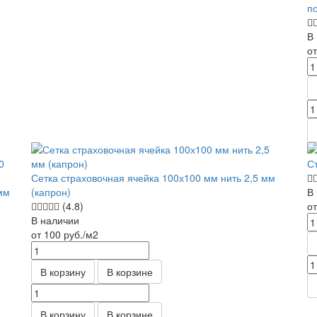
п
В
о
С
Сетка страховочная ячейка 100х100 мм нить 2,5 мм
мм
(капрон)
В
(4.8)
о
В наличии
от 100
руб.
/м2
В корзину
В корзине
В корзину
В корзине