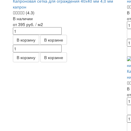
Капроновая сетка для ограждения 40х40 мм 4,0 мм
н
капрон
(4.3)
В
В наличии
о
от 395
руб.
/ м2
В корзину
В корзине
В корзину
В корзине
К
н
В
о