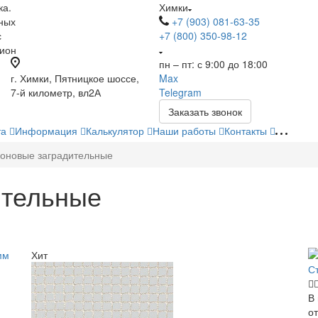
ка.
Химки
ных
+7 (903) 081-63-35
с
+7 (800) 350-98-12
гион
пн – пт: с 9:00 до 18:00
г. Химки, Пятницкое шоссе,
Max
7-й километр, вл2А
Telegram
Заказать звонок
та
Информация
Калькулятор
Наши работы
Контакты
роновые заградительные
ительные
Хит
С
В
о