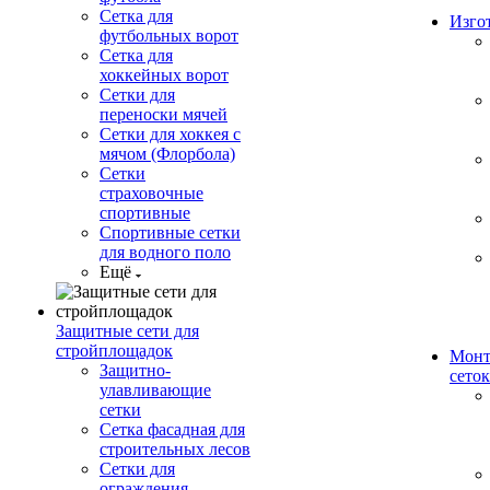
Сетка для
Изго
футбольных ворот
Сетка для
хоккейных ворот
Сетки для
переноски мячей
Сетки для хоккея с
мячом (Флорбола)
Сетки
страховочные
спортивные
Спортивные сетки
для водного поло
Ещё
Защитные сети для
стройплощадок
Монт
Защитно-
сеток
улавливающие
сетки
Сетка фасадная для
строительных лесов
Сетки для
ограждения