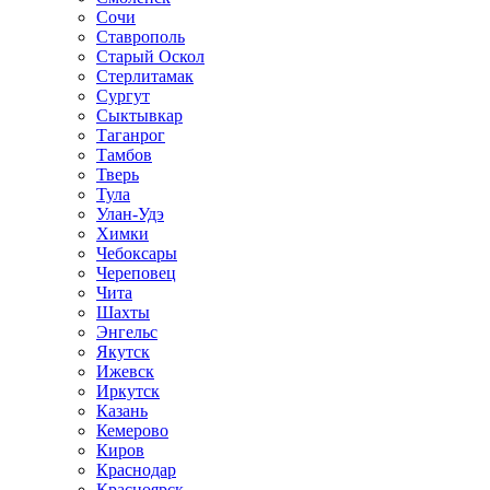
Сочи
Ставрополь
Старый Оскол
Стерлитамак
Сургут
Сыктывкар
Таганрог
Тамбов
Тверь
Тула
Улан-Удэ
Химки
Чебоксары
Череповец
Чита
Шахты
Энгельс
Якутск
Ижевск
Иркутск
Казань
Кемерово
Киров
Краснодар
Красноярск