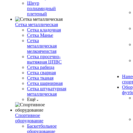
Шнур
полиамидный
плетеный
Сетка металлическая
Сетка кладочная
Сетка Манье
Сетка
металлическая
мелкоячеистая
Сетка просечно-
вытяжная ЦПВС
Сетка рабица
Сетка сварная
Нане
Сетка тканая
спор
Сетка шарнирная
Обор
Сетка штукатурная
футб
металлическая
Ещё
Спортивное
оборудование
Баскетбольное
оборудование