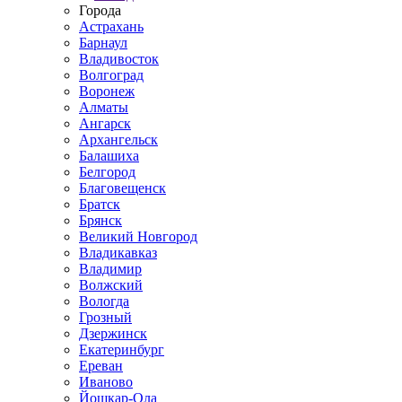
Города
Астрахань
Барнаул
Владивосток
Волгоград
Воронеж
Алматы
Ангарск
Архангельск
Балашиха
Белгород
Благовещенск
Братск
Брянск
Великий Новгород
Владикавказ
Владимир
Волжский
Вологда
Грозный
Дзержинск
Екатеринбург
Ереван
Иваново
Йошкар-Ола