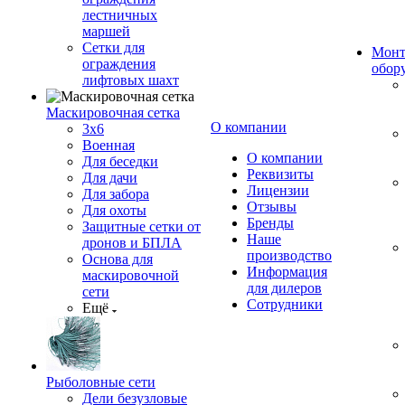
лестничных
маршей
Сетки для
Монт
ограждения
обор
лифтовых шахт
Маскировочная сетка
О компании
3х6
Военная
О компании
Для беседки
Реквизиты
Для дачи
Лицензии
Для забора
Отзывы
Для охоты
Бренды
Защитные сетки от
Наше
дронов и БПЛА
производство
Основа для
Информация
маскировочной
для дилеров
сети
Сотрудники
Ещё
Рыболовные сети
Дели безузловые