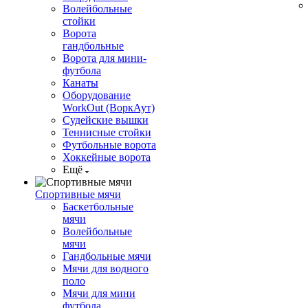
Волейбольные
стойки
Ворота
гандбольные
Ворота для мини-
футбола
Канаты
Оборудование
WorkOut (ВоркАут)
Судейские вышки
Теннисные стойки
Футбольные ворота
Хоккейные ворота
Ещё
Спортивные мячи
Баскетбольные
мячи
Волейбольные
мячи
Гандбольные мячи
Мячи для водного
поло
Мячи для мини
футбола