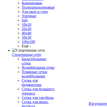
Капроновые
Полипропиленовые
Для окон и стен
Уличные
6х6
10х10
20х20
40х40
50х50
100х100
Ещё
Спортивные сети
Баскетбольные
сетки
Волейбольная сетка
Пляжные сетки
волейбольные
Сетка для
бадминтона
Сетка для большого
тенниса
Сетка для гандбола
Сетка для мини-
Изготовле
футбола