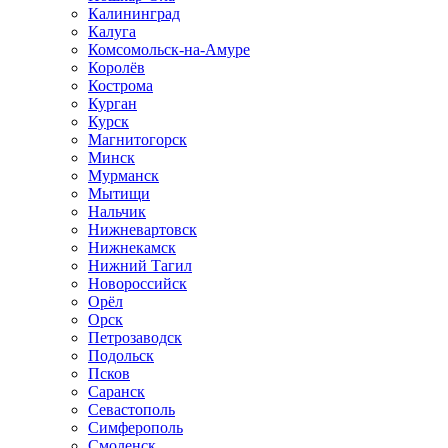
Калининград
Калуга
Комсомольск-на-Амуре
Королёв
Кострома
Курган
Курск
Магнитогорск
Минск
Мурманск
Мытищи
Нальчик
Нижневартовск
Нижнекамск
Нижний Тагил
Новороссийск
Орёл
Орск
Петрозаводск
Подольск
Псков
Саранск
Севастополь
Симферополь
Смоленск